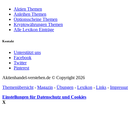
Aktien Themen
Anleihen Themen
Optionsscheine Themen
Kryptowährungen Themen
Alle Lexikon Einträge
Kontakt
Unterstützt uns
Facebook
Twitter
Pinterest
Aktienhandel-verstehen.de © Copyright 2026
Themenübersicht
-
Magazin
-
Übungen
-
Lexikon
-
Links
-
Impressu
Einstellungen für Datenschutz und Cookies
X