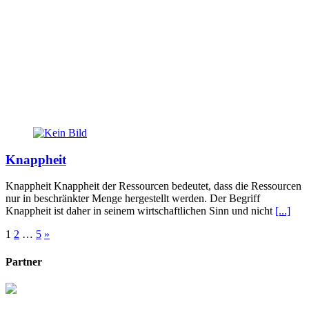
Knappheit
Knappheit Knappheit der Ressourcen bedeutet, dass die Ressourcen
nur in beschränkter Menge hergestellt werden. Der Begriff
Knappheit ist daher in seinem wirtschaftlichen Sinn und nicht
[...]
Seitennummerierung
1
2
…
5
»
der
Partner
Beiträge