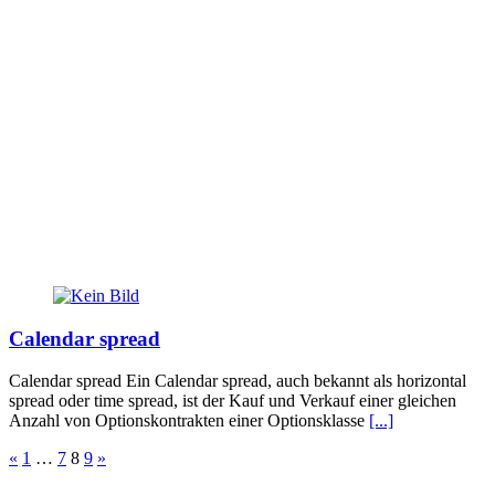
Calendar spread
Calendar spread Ein Calendar spread, auch bekannt als horizontal
spread oder time spread, ist der Kauf und Verkauf einer gleichen
Anzahl von Optionskontrakten einer Optionsklasse
[...]
Seitennummerierung
«
1
…
7
8
9
»
der