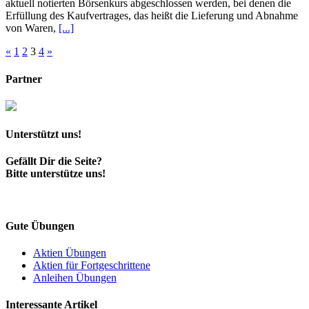
aktuell notierten Börsenkurs abgeschlossen werden, bei denen die
Erfüllung des Kaufvertrages, das heißt die Lieferung und Abnahme
von Waren,
[...]
Seitennummerierung
«
1
2
3
4
»
der
Partner
Beiträge
Unterstützt uns!
Gefällt Dir die Seite?
Bitte unterstütze uns!
Gute Übungen
Aktien Übungen
Aktien für Fortgeschrittene
Anleihen Übungen
Interessante Artikel