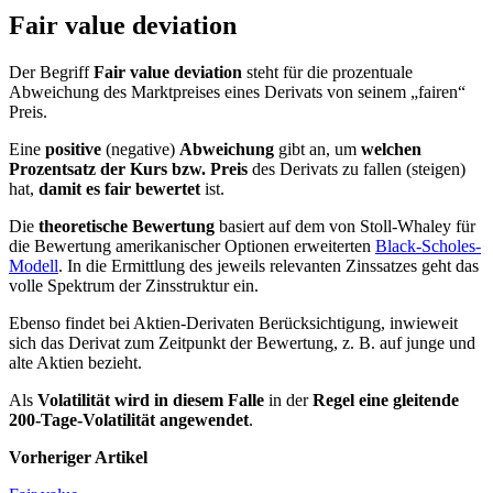
Fair value deviation
Der Begriff
Fair value deviation
steht für die prozentuale
Abweichung des Markt­preises eines Derivats von seinem „fai­ren“
Preis.
Eine
positive
(negative)
Ab­weichung
gibt an, um
welchen
Prozent­satz der Kurs bzw. Preis
des Derivats zu fallen (steigen)
hat,
damit es fair be­wertet
ist.
Die
theoretische Bewertung
basiert auf dem von Stoll-Whaley für
die Bewertung amerikanischer Optio­nen erweiterten
Black-Scholes-
Modell
. In die Ermittlung des jeweils relevanten Zinssatzes geht das
volle Spektrum der Zinsstruktur ein.
Ebenso findet bei Aktien-Derivaten Berücksichtigung, inwie­weit
sich das Derivat zum Zeitpunkt der Bewertung, z. B. auf junge und
alte Ak­tien bezieht.
Als
Volatilität wird in die­sem Falle
in der
Regel eine gleitende
200-Tage-Volatilität angewendet
.
Vorheriger Artikel