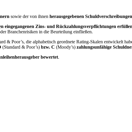
dnern
sowie der von ihnen
herausgegebenen Schuldverschreibunge
nen eingegangenen Zins- und Rückzahlungsverpflichtungen erfülle
r Branchenrisiken in die Beurteilung einfließen.
d & Poor’s, die alphabetisch geordnete Rating-Skalen entwickelt habe
D
(Standard & Poor’s)
bzw. C
(Moody’s)
zahlungsunfähige Schuldne
nleihenherausgeber bewertet
.