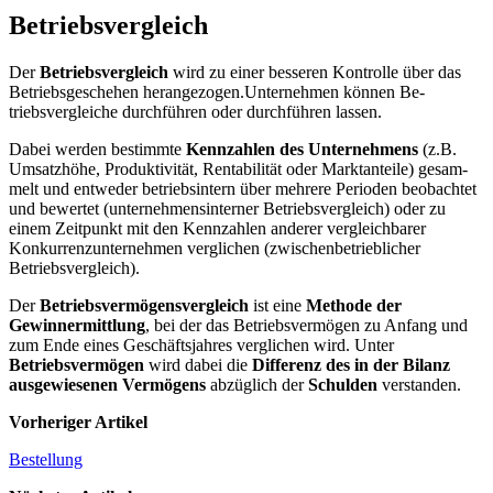
Betriebsvergleich
Der
Betriebsvergleich
wird zu einer besseren Kontrolle über das
Betriebsgeschehen herangezogen.Unternehmen können Be­
triebsvergleiche durchführen oder durchführen lassen.
Dabei werden be­stimmte
Kennzahlen des Unterneh­mens
(z.B.
Umsatzhöhe, Produktivität, Rentabilität oder Marktanteile) gesam­
melt und entweder betriebsintern über mehrere Perioden beobachtet
und bewertet (unternehmensinterner Be­triebsvergleich) oder zu
einem Zeit­punkt mit den Kennzahlen anderer vergleichbarer
Konkurrenzunterneh­men verglichen (zwischenbetrieb­licher
Betriebsvergleich).
Der
Betriebsvermögensvergleich
ist eine
Methode der
Gewinnermittlung
, bei der das Betriebsvermögen zu Anfang und
zum Ende eines Geschäftsjahres verglichen wird. Unter
Betriebsvermö­gen
wird dabei die
Differenz des in der Bilanz
ausgewiesenen Vermögens
ab­züglich der
Schulden
verstanden.
Vorheriger Artikel
Bestellung